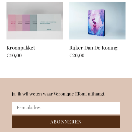
e
Kroonpakket
Rijker
c
Dan
t
De
Koning
i
e
Kroonpakket
Rijker Dan De Koning
:
Normale
€10,00
Normale
€20,00
prijs
prijs
Ja, ik wil weten waar Veronique Efomi uithangt.
ABONNEREN